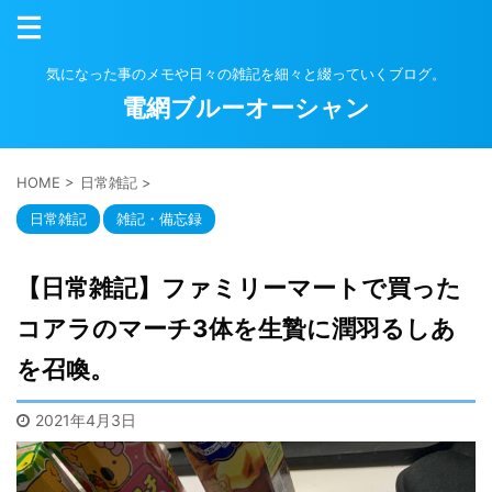
気になった事のメモや日々の雑記を細々と綴っていくブログ。
電網ブルーオーシャン
HOME
>
日常雑記
>
日常雑記
雑記・備忘録
【日常雑記】ファミリーマートで買った
コアラのマーチ3体を生贄に潤羽るしあ
を召喚。
2021年4月3日