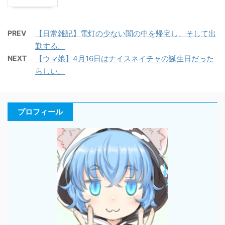
PREV
【日常雑記】電灯の少ない闇の中を帰宅し、そして出
勤する。
NEXT
【ウマ娘】4月16日はナイスネイチャの誕生日だった
らしい。
プロフィール