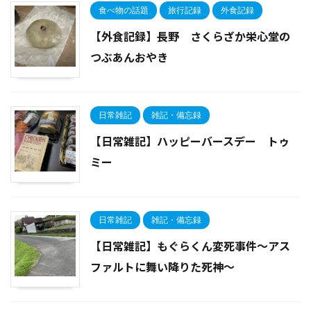
食べ物の話題
旅行記録
外食記録
【外食記録】長野 さくらざか栄心堂の
つぶあんおやき
日常雑記
雑記・備忘録
【日常雑記】ハッピーバースデー トゥ
ミー
日常雑記
雑記・備忘録
【日常雑記】もぐらくん変死事件～アス
ファルトに舞い降りた死神～