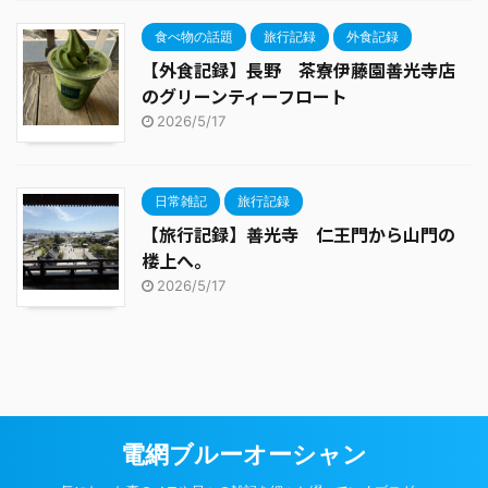
食べ物の話題
旅行記録
外食記録
【外食記録】長野 茶寮伊藤園善光寺店
のグリーンティーフロート
2026/5/17
日常雑記
旅行記録
【旅行記録】善光寺 仁王門から山門の
楼上へ。
2026/5/17
電網ブルーオーシャン