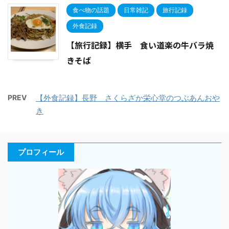
食べ物の話題
日常雑記
旅行記録
外食記録
【旅行記録】横手 食い道楽の牛バラ焼
きそば
PREV
【外食記録】長野 さくらざか栄心堂のつぶあんおや
き
プロフィール