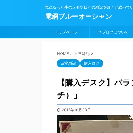
気になった事のメモや日々の雑記を細々と綴って
電網ブルーオーシャン
トップページ
当ブログについて
HOME
>
日常雑記
>
日常雑記
購入ログ
【購入デスク】バラン
チ）」
2017年10月28日