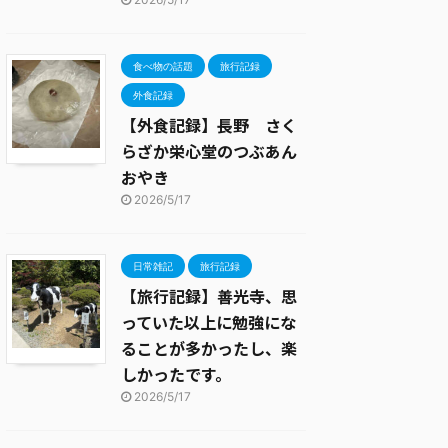
食べ物の話題
旅行記録
外食記録
【外食記録】長野 さく
らざか栄心堂のつぶあん
おやき
2026/5/17
日常雑記
旅行記録
【旅行記録】善光寺、思
っていた以上に勉強にな
ることが多かったし、楽
しかったです。
2026/5/17