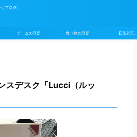
いくブログ。
ゲームの話題
食べ物の話題
日常雑記
スデスク「Lucci（ルッ