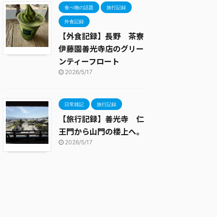
食べ物の話題
旅行記録
外食記録
【外食記録】長野 茶寮
伊藤園善光寺店のグリー
ンティーフロート
2026/5/17
日常雑記
旅行記録
【旅行記録】善光寺 仁
王門から山門の楼上へ。
2026/5/17