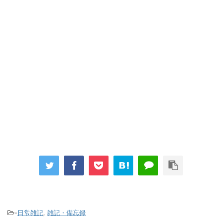
-
日常雑記
,
雑記・備忘録