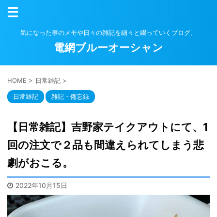
気になった事のメモや日々の雑記を細々と綴っていくブログ。
電網ブルーオーシャン
HOME
>
日常雑記
>
日常雑記
雑記・備忘録
【日常雑記】吉野家テイクアウトにて、1
回の注文で２品も間違えられてしまう悲
劇がおこる。
2022年10月15日