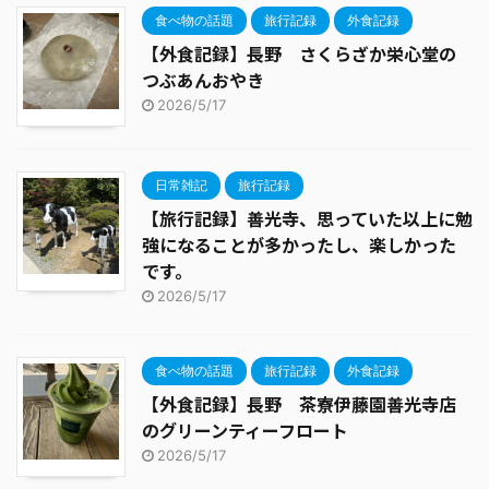
食べ物の話題
旅行記録
外食記録
【外食記録】長野 さくらざか栄心堂の
つぶあんおやき
2026/5/17
日常雑記
旅行記録
【旅行記録】善光寺、思っていた以上に勉
強になることが多かったし、楽しかった
です。
2026/5/17
食べ物の話題
旅行記録
外食記録
【外食記録】長野 茶寮伊藤園善光寺店
のグリーンティーフロート
2026/5/17