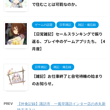
で住むことは可能なのか。
ゲームの話題
日常雑記
雑記・備忘録
【日常雑記】セールスランキングで振り
返る、プレイ中のゲームアプリたち。【4
月度】
日常雑記
雑記・備忘録
【雑記】お仕事終了と自宅待機の始まり
のお知らせ。
PREV
【外食記録】諏訪市 一風堂諏訪インター店の赤丸新
味玉子入り