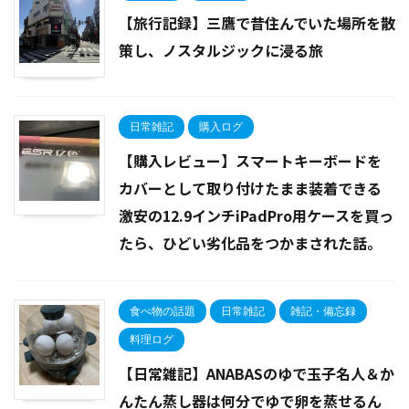
【旅行記録】三鷹で昔住んでいた場所を散
策し、ノスタルジックに浸る旅
日常雑記
購入ログ
【購入レビュー】スマートキーボードを
カバーとして取り付けたまま装着できる
激安の12.9インチiPadPro用ケースを買っ
たら、ひどい劣化品をつかまされた話。
食べ物の話題
日常雑記
雑記・備忘録
料理ログ
【日常雑記】ANABASのゆで玉子名人＆か
んたん蒸し器は何分でゆで卵を蒸せるん