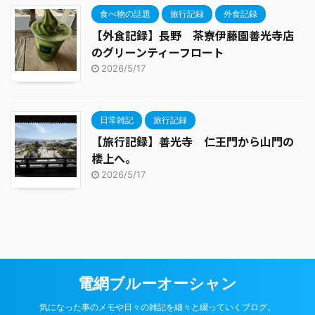
食べ物の話題
旅行記録
外食記録
【外食記録】長野 茶寮伊藤園善光寺店
のグリーンティーフロート
2026/5/17
日常雑記
旅行記録
【旅行記録】善光寺 仁王門から山門の
楼上へ。
2026/5/17
電網ブルーオーシャン
気になった事のメモや日々の雑記を細々と綴っていくブログ。