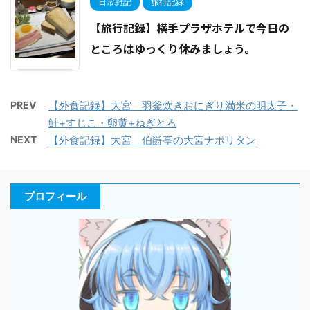
日常雑記
旅行記録
【旅行記録】横手プラザホテルで今日の
ところはゆっくり休みましょう。
PREV
【外食記録】大宮 羽釜炊きおにぎり満米の明太子・
鮭+すじこ・卵黄+ねぎとろ
NEXT
【外食記録】大宮 伯爵亭の大宮ナポリタン
プロフィール