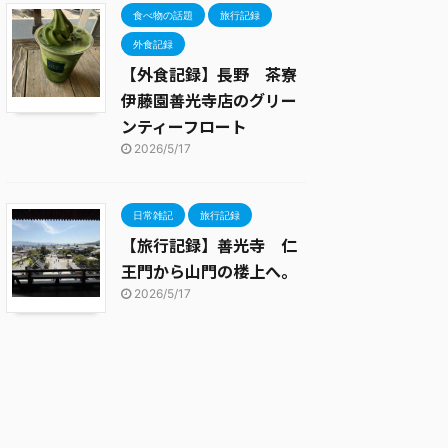
食べ物の話題
旅行記録
外食記録
【外食記録】長野 茶寮
伊藤園善光寺店のグリー
ンティーフロート
2026/5/17
日常雑記
旅行記録
【旅行記録】善光寺 仁
王門から山門の楼上へ。
2026/5/17