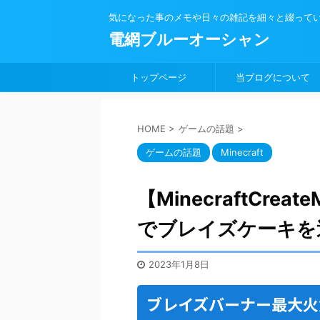
気になった事のメモや日々の雑記を細々と綴って
電網ブルーオーシャン
トップページ
当ブログについて
HOME
>
ゲームの話題
>
ゲームの話題
Minecraft
【MinecraftCr
でブレイズケーキを
2023年1月8日
ブレイズバーナー最大火