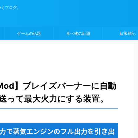
いくブログ。
ゲームの話題
食べ物の話題
日常雑記
eateMod】ブレイズバーナーに自動
送って最大火力にする装置。
力で蒸気エンジンのフル出力を引き出