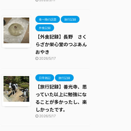
食べ物の話題
旅行記録
外食記録
【外食記録】長野 さく
らざか栄心堂のつぶあん
おやき
2026/5/17
日常雑記
旅行記録
【旅行記録】善光寺、思
っていた以上に勉強にな
ることが多かったし、楽
しかったです。
2026/5/17