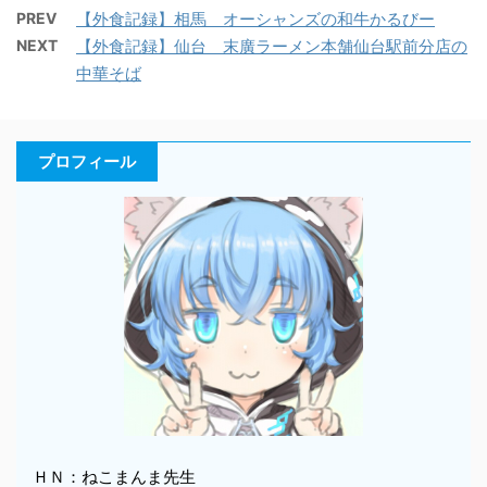
PREV
【外食記録】相馬 オーシャンズの和牛かるびー
NEXT
【外食記録】仙台 末廣ラーメン本舗仙台駅前分店の
中華そば
プロフィール
ＨＮ：ねこまんま先生