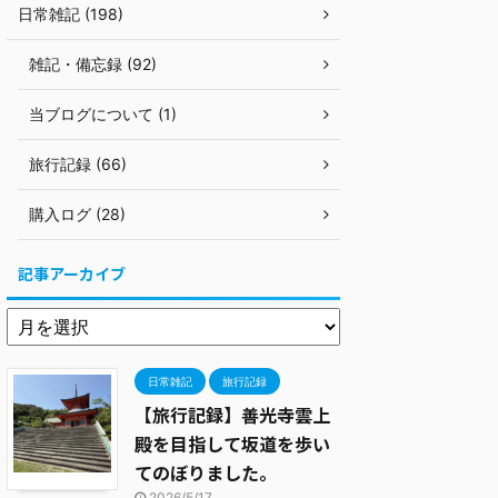
日常雑記 (198)
雑記・備忘録 (92)
当ブログについて (1)
旅行記録 (66)
購入ログ (28)
記事アーカイブ
日常雑記
旅行記録
【旅行記録】善光寺雲上
殿を目指して坂道を歩い
てのぼりました。
2026/5/17