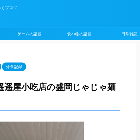
いくブログ。
ゲームの話題
食べ物の話題
日常雑記
外食記録
遥遥屋小吃店の盛岡じゃじゃ麺