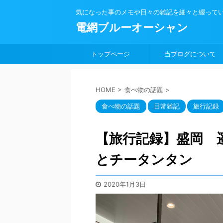
気になった事のメモや日々の雑記を細々と綴って
電網ブルーオーシャン
トップページ
当ブログについて
HOME
>
食べ物の話題
>
食べ物の話題
日常雑記
旅行記録
【旅行記録】盛岡 
とチータンタン
2020年1月3日