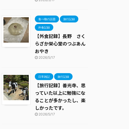
食べ物の話題
旅行記録
外食記録
【外食記録】長野 さく
らざか栄心堂のつぶあん
おやき
2026/5/17
日常雑記
旅行記録
【旅行記録】善光寺、思
っていた以上に勉強にな
ることが多かったし、楽
しかったです。
2026/5/17