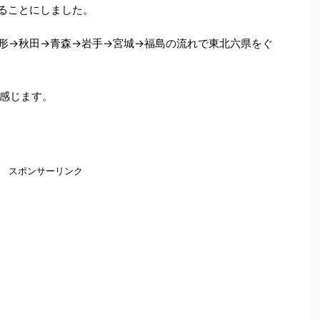
ることにしました。
形→秋田→青森→岩手→宮城→福島の流れで東北六県をぐ
感じます。
スポンサーリンク