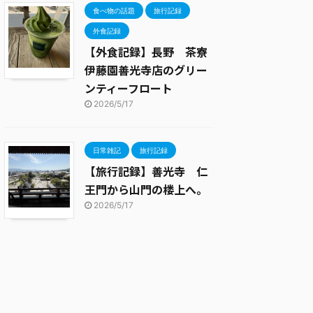
食べ物の話題
旅行記録
外食記録
【外食記録】長野 茶寮
伊藤園善光寺店のグリー
ンティーフロート
2026/5/17
日常雑記
旅行記録
【旅行記録】善光寺 仁
王門から山門の楼上へ。
2026/5/17