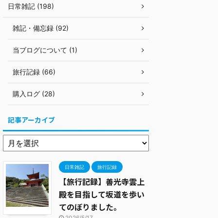
日常雑記 (198)
雑記・備忘録 (92)
当ブログについて (1)
旅行記録 (66)
購入ログ (28)
記事アーカイブ
日常雑記
旅行記録
【旅行記録】善光寺雲上
殿を目指して坂道を歩い
てのぼりました。
2026/5/17