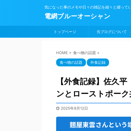
気になった事のメモや日々の雑記を細々と綴って
電網ブルーオーシャン
トップページ
当ブログについて
HOME
>
食べ物の話題
>
食べ物の話題
外食記録
【外食記録】佐久平
ンとローストポーク
2025年9月12日
麵屋東雲さんという