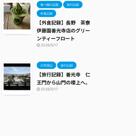
食べ物の話題
旅行記録
外食記録
【外食記録】長野 茶寮
伊藤園善光寺店のグリー
ンティーフロート
2026/5/17
日常雑記
旅行記録
【旅行記録】善光寺 仁
王門から山門の楼上へ。
2026/5/17