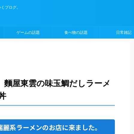
いくブログ。
ゲームの話題
食べ物の話題
日常雑記
 麵屋東雲の味玉鯛だしラーメ
丼
端麗系ラーメンのお店に来ました。