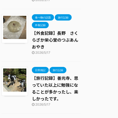
食べ物の話題
旅行記録
外食記録
【外食記録】長野 さく
らざか栄心堂のつぶあん
おやき
2026/5/17
日常雑記
旅行記録
【旅行記録】善光寺、思
っていた以上に勉強にな
ることが多かったし、楽
しかったです。
2026/5/17