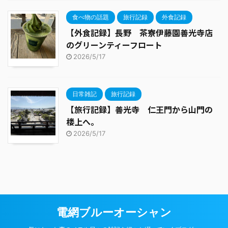
食べ物の話題
旅行記録
外食記録
【外食記録】長野 茶寮伊藤園善光寺店
のグリーンティーフロート
2026/5/17
日常雑記
旅行記録
【旅行記録】善光寺 仁王門から山門の
楼上へ。
2026/5/17
電網ブルーオーシャン