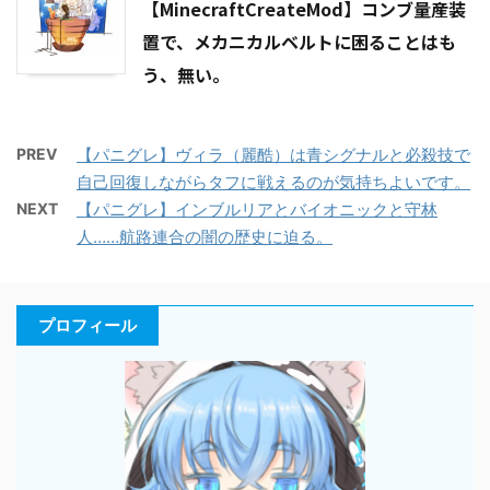
【MinecraftCreateMod】コンブ量産装
置で、メカニカルベルトに困ることはも
う、無い。
PREV
【パニグレ】ヴィラ（麗酷）は青シグナルと必殺技で
自己回復しながらタフに戦えるのが気持ちよいです。
NEXT
【パニグレ】インブルリアとバイオニックと守林
人……航路連合の闇の歴史に迫る。
プロフィール