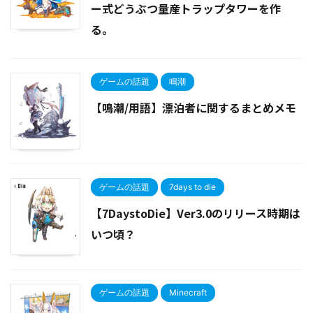
ー式どうぶつ量産トラップタワーを作
る。
ゲームの話題
鳴潮
【鳴潮/用語】漂泊者に関するまとめメモ
ゲームの話題
7days to die
【7DaystoDie】Ver3.0のリリース時期は
いつ頃？
ゲームの話題
Minecraft